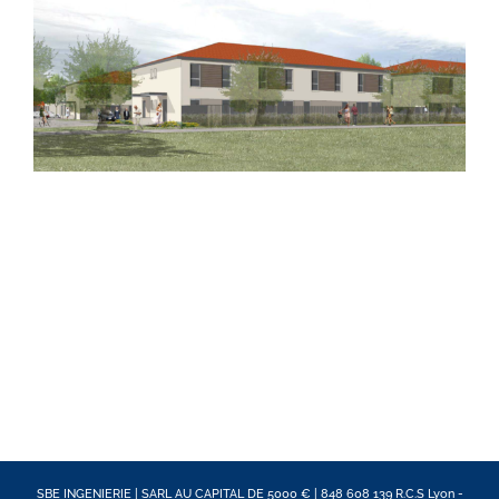
SBE INGENIERIE | SARL AU CAPITAL DE 5000 € | 848 608 139 R.C.S Lyon -